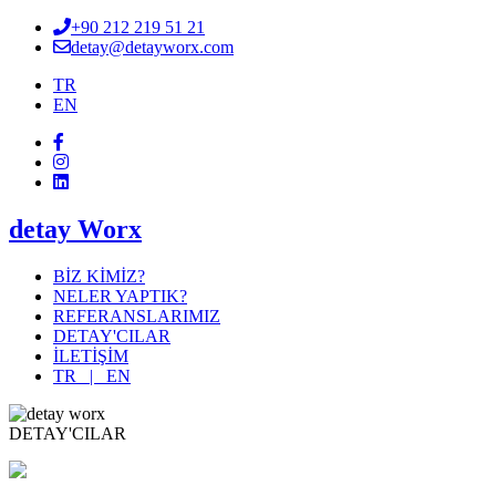
+90 212 219 51 21
detay@detayworx.com
TR
EN
detay Worx
BİZ KİMİZ?
NELER YAPTIK?
REFERANSLARIMIZ
DETAY'CILAR
İLETİŞİM
TR |
EN
DETAY'CILAR