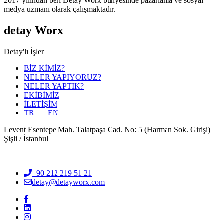
2017 yılından beri Detay Worx bünyesinde pazarlama ve sosyal
medya uzmanı olarak çalışmaktadır.
detay Worx
Detay'lı İşler
BİZ KİMİZ?
NELER YAPIYORUZ?
NELER YAPTIK?
EKİBİMİZ
İLETİŞİM
TR |
EN
Levent Esentepe Mah. Talatpaşa Cad. No: 5 (Harman Sok. Girişi)
Şişli / İstanbul
+90 212 219 51 21
detay@detayworx.com