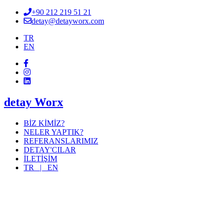
+90 212 219 51 21
detay@detayworx.com
TR
EN
detay Worx
BİZ KİMİZ?
NELER YAPTIK?
REFERANSLARIMIZ
DETAY'CILAR
İLETİŞİM
TR |
EN