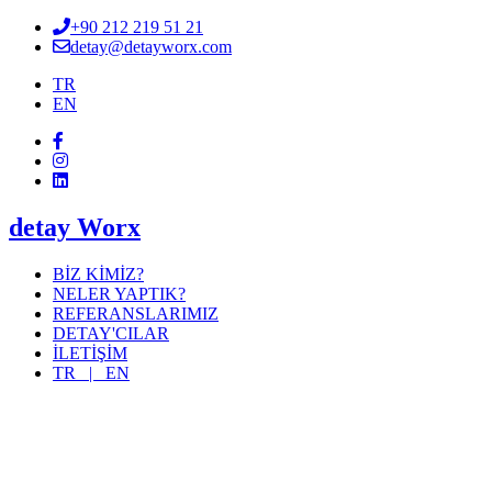
+90 212 219 51 21
detay@detayworx.com
TR
EN
detay Worx
BİZ KİMİZ?
NELER YAPTIK?
REFERANSLARIMIZ
DETAY'CILAR
İLETİŞİM
TR |
EN