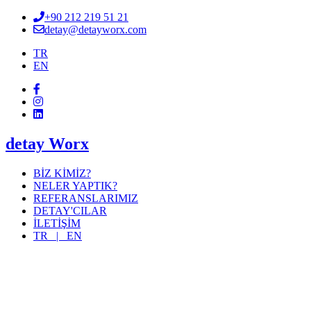
+90 212 219 51 21
detay@detayworx.com
TR
EN
detay Worx
BİZ KİMİZ?
NELER YAPTIK?
REFERANSLARIMIZ
DETAY'CILAR
İLETİŞİM
TR |
EN