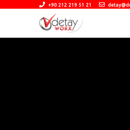
+90 212 219 51 21
detay@d