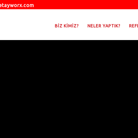
etayworx.com
BİZ KİMİZ?
NELER YAPTIK?
REF