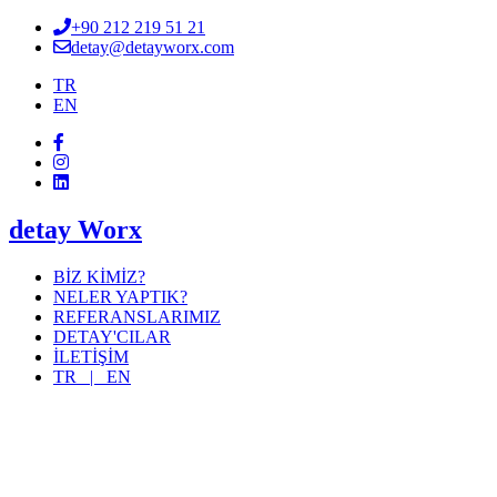
+90 212 219 51 21
detay@detayworx.com
TR
EN
detay Worx
BİZ KİMİZ?
NELER YAPTIK?
REFERANSLARIMIZ
DETAY'CILAR
İLETİŞİM
TR |
EN