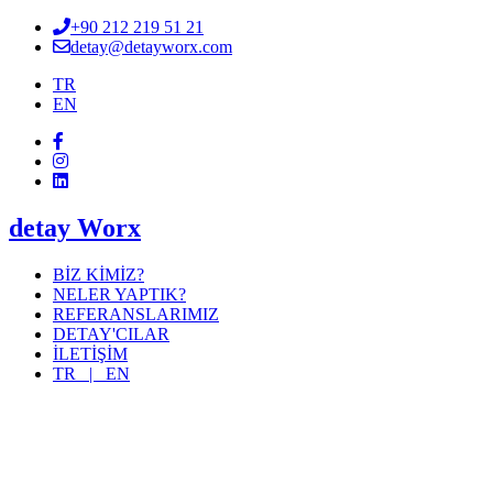
+90 212 219 51 21
detay@detayworx.com
TR
EN
detay Worx
BİZ KİMİZ?
NELER YAPTIK?
REFERANSLARIMIZ
DETAY'CILAR
İLETİŞİM
TR |
EN