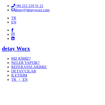
+90 212 219 51 21
detay@detayworx.com
TR
EN
detay Worx
BİZ KİMİZ?
NELER YAPTIK?
REFERANSLARIMIZ
DETAY'CILAR
İLETİŞİM
TR |
EN