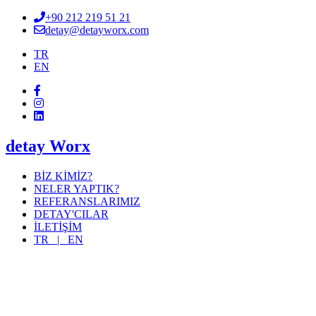
+90 212 219 51 21
detay@detayworx.com
TR
EN
detay Worx
BİZ KİMİZ?
NELER YAPTIK?
REFERANSLARIMIZ
DETAY'CILAR
İLETİŞİM
TR |
EN