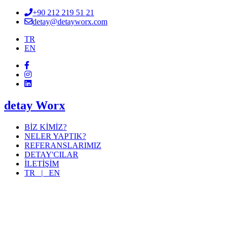
+90 212 219 51 21
detay@detayworx.com
TR
EN
detay Worx
BİZ KİMİZ?
NELER YAPTIK?
REFERANSLARIMIZ
DETAY'CILAR
İLETİŞİM
TR |
EN