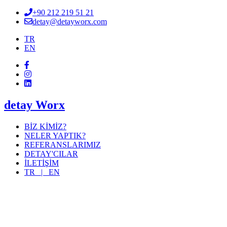
+90 212 219 51 21
detay@detayworx.com
TR
EN
detay Worx
BİZ KİMİZ?
NELER YAPTIK?
REFERANSLARIMIZ
DETAY'CILAR
İLETİŞİM
TR |
EN