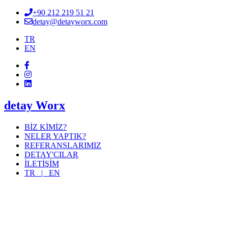
+90 212 219 51 21
detay@detayworx.com
TR
EN
detay Worx
BİZ KİMİZ?
NELER YAPTIK?
REFERANSLARIMIZ
DETAY'CILAR
İLETİŞİM
TR |
EN