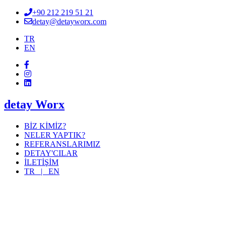
+90 212 219 51 21
detay@detayworx.com
TR
EN
detay Worx
BİZ KİMİZ?
NELER YAPTIK?
REFERANSLARIMIZ
DETAY'CILAR
İLETİŞİM
TR |
EN