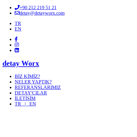
+90 212 219 51 21
detay@detayworx.com
TR
EN
detay Worx
BİZ KİMİZ?
NELER YAPTIK?
REFERANSLARIMIZ
DETAY'CILAR
İLETİŞİM
TR |
EN