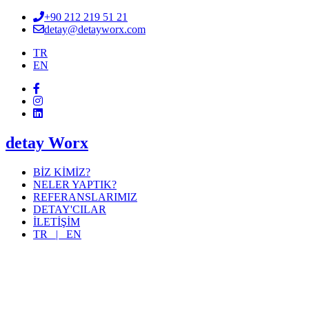
+90 212 219 51 21
detay@detayworx.com
TR
EN
detay Worx
BİZ KİMİZ?
NELER YAPTIK?
REFERANSLARIMIZ
DETAY'CILAR
İLETİŞİM
TR |
EN