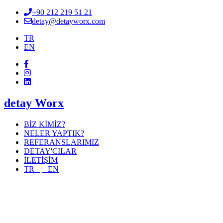
+90 212 219 51 21
detay@detayworx.com
TR
EN
detay Worx
BİZ KİMİZ?
NELER YAPTIK?
REFERANSLARIMIZ
DETAY'CILAR
İLETİŞİM
TR |
EN