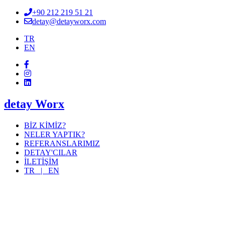
+90 212 219 51 21
detay@detayworx.com
TR
EN
detay Worx
BİZ KİMİZ?
NELER YAPTIK?
REFERANSLARIMIZ
DETAY'CILAR
İLETİŞİM
TR |
EN