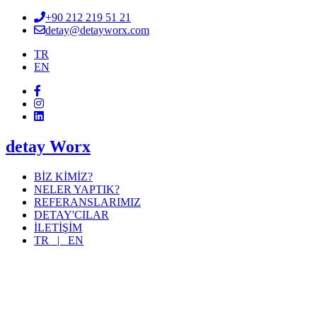
+90 212 219 51 21
detay@detayworx.com
TR
EN
detay Worx
BİZ KİMİZ?
NELER YAPTIK?
REFERANSLARIMIZ
DETAY'CILAR
İLETİŞİM
TR |
EN