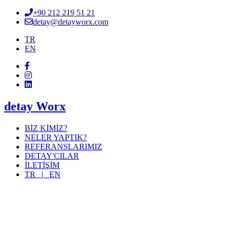
+90 212 219 51 21
detay@detayworx.com
TR
EN
detay Worx
BİZ KİMİZ?
NELER YAPTIK?
REFERANSLARIMIZ
DETAY'CILAR
İLETİŞİM
TR |
EN