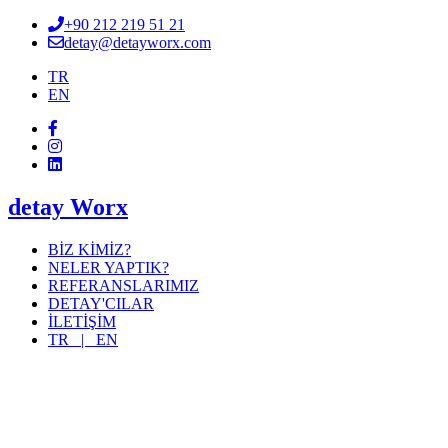
+90 212 219 51 21
detay@detayworx.com
TR
EN
detay Worx
BİZ KİMİZ?
NELER YAPTIK?
REFERANSLARIMIZ
DETAY'CILAR
İLETİŞİM
TR |
EN