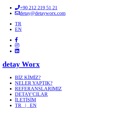
+90 212 219 51 21
detay@detayworx.com
TR
EN
detay Worx
BİZ KİMİZ?
NELER YAPTIK?
REFERANSLARIMIZ
DETAY'CILAR
İLETİŞİM
TR |
EN