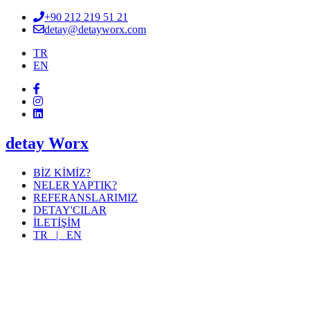
+90 212 219 51 21
detay@detayworx.com
TR
EN
detay Worx
BİZ KİMİZ?
NELER YAPTIK?
REFERANSLARIMIZ
DETAY'CILAR
İLETİŞİM
TR |
EN