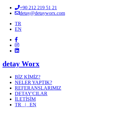
+90 212 219 51 21
detay@detayworx.com
TR
EN
detay Worx
BİZ KİMİZ?
NELER YAPTIK?
REFERANSLARIMIZ
DETAY'CILAR
İLETİŞİM
TR |
EN