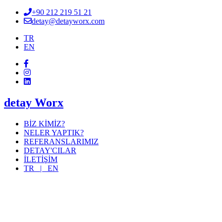
+90 212 219 51 21
detay@detayworx.com
TR
EN
detay Worx
BİZ KİMİZ?
NELER YAPTIK?
REFERANSLARIMIZ
DETAY'CILAR
İLETİŞİM
TR |
EN