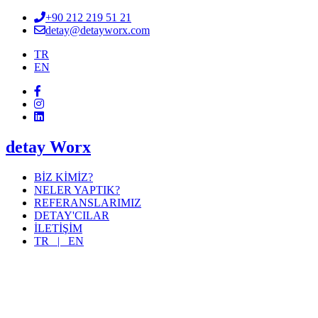
+90 212 219 51 21
detay@detayworx.com
TR
EN
detay Worx
BİZ KİMİZ?
NELER YAPTIK?
REFERANSLARIMIZ
DETAY'CILAR
İLETİŞİM
TR |
EN