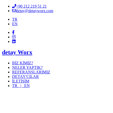
+90 212 219 51 21
detay@detayworx.com
TR
EN
detay Worx
BİZ KİMİZ?
NELER YAPTIK?
REFERANSLARIMIZ
DETAY'CILAR
İLETİŞİM
TR |
EN