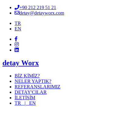
+90 212 219 51 21
detay@detayworx.com
TR
EN
detay Worx
BİZ KİMİZ?
NELER YAPTIK?
REFERANSLARIMIZ
DETAY'CILAR
İLETİŞİM
TR |
EN