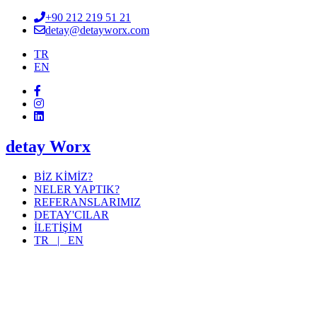
+90 212 219 51 21
detay@detayworx.com
TR
EN
detay Worx
BİZ KİMİZ?
NELER YAPTIK?
REFERANSLARIMIZ
DETAY'CILAR
İLETİŞİM
TR |
EN