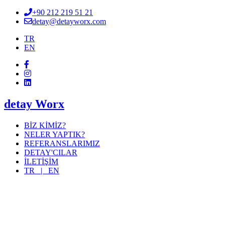
+90 212 219 51 21
detay@detayworx.com
TR
EN
detay Worx
BİZ KİMİZ?
NELER YAPTIK?
REFERANSLARIMIZ
DETAY'CILAR
İLETİŞİM
TR |
EN