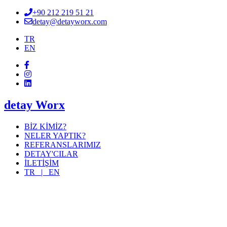
+90 212 219 51 21
detay@detayworx.com
TR
EN
detay Worx
BİZ KİMİZ?
NELER YAPTIK?
REFERANSLARIMIZ
DETAY'CILAR
İLETİŞİM
TR |
EN