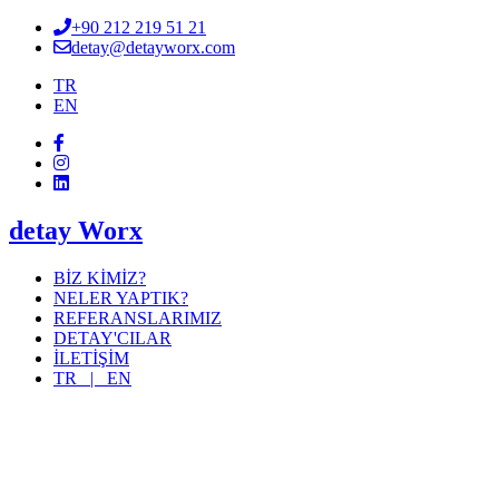
+90 212 219 51 21
detay@detayworx.com
TR
EN
detay Worx
BİZ KİMİZ?
NELER YAPTIK?
REFERANSLARIMIZ
DETAY'CILAR
İLETİŞİM
TR |
EN