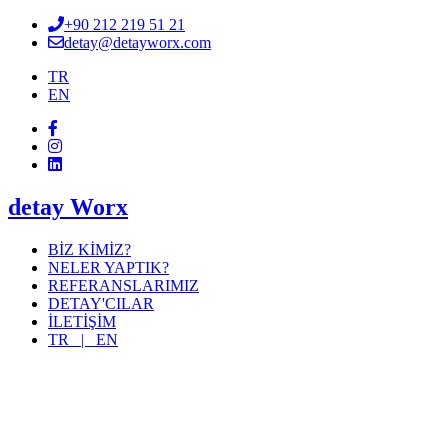
+90 212 219 51 21
detay@detayworx.com
TR
EN
detay Worx
BİZ KİMİZ?
NELER YAPTIK?
REFERANSLARIMIZ
DETAY'CILAR
İLETİŞİM
TR |
EN