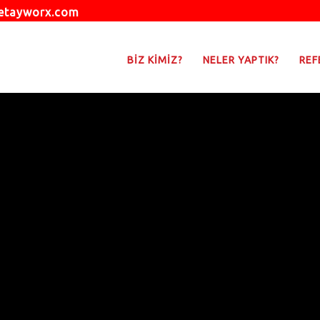
etayworx.com
BİZ KİMİZ?
NELER YAPTIK?
REF