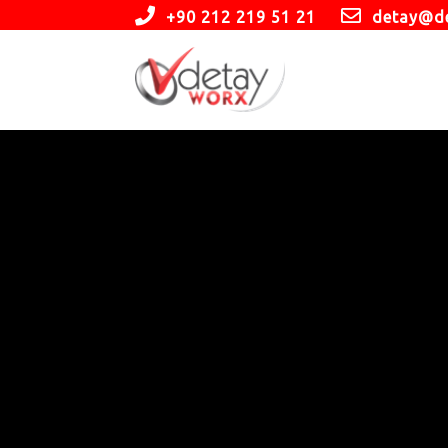
+90 212 219 51 21
detay@d