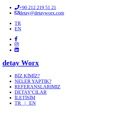
+90 212 219 51 21
detay@detayworx.com
TR
EN
detay Worx
BİZ KİMİZ?
NELER YAPTIK?
REFERANSLARIMIZ
DETAY'CILAR
İLETİŞİM
TR |
EN