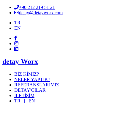
+90 212 219 51 21
detay@detayworx.com
TR
EN
detay Worx
BİZ KİMİZ?
NELER YAPTIK?
REFERANSLARIMIZ
DETAY'CILAR
İLETİŞİM
TR |
EN