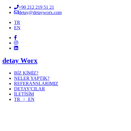
+90 212 219 51 21
detay@detayworx.com
TR
EN
detay Worx
BİZ KİMİZ?
NELER YAPTIK?
REFERANSLARIMIZ
DETAY'CILAR
İLETİŞİM
TR |
EN