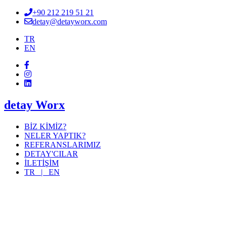
+90 212 219 51 21
detay@detayworx.com
TR
EN
detay Worx
BİZ KİMİZ?
NELER YAPTIK?
REFERANSLARIMIZ
DETAY'CILAR
İLETİŞİM
TR |
EN