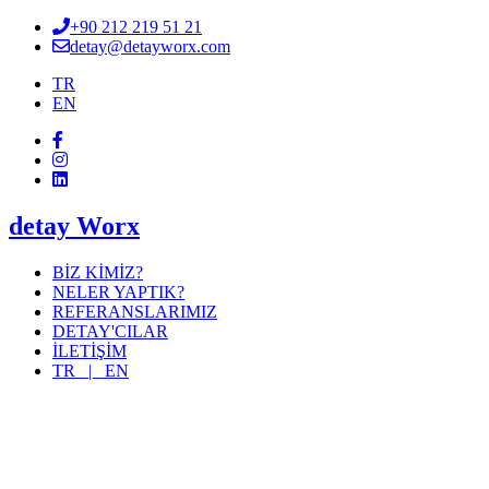
+90 212 219 51 21
detay@detayworx.com
TR
EN
detay Worx
BİZ KİMİZ?
NELER YAPTIK?
REFERANSLARIMIZ
DETAY'CILAR
İLETİŞİM
TR |
EN