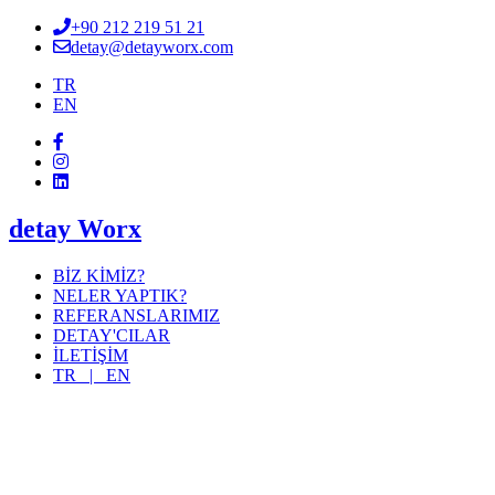
+90 212 219 51 21
detay@detayworx.com
TR
EN
detay Worx
BİZ KİMİZ?
NELER YAPTIK?
REFERANSLARIMIZ
DETAY'CILAR
İLETİŞİM
TR |
EN