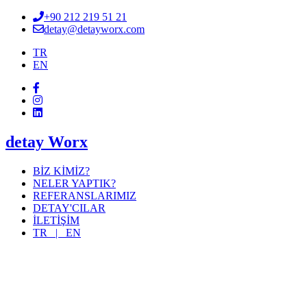
+90 212 219 51 21
detay@detayworx.com
TR
EN
detay Worx
BİZ KİMİZ?
NELER YAPTIK?
REFERANSLARIMIZ
DETAY'CILAR
İLETİŞİM
TR |
EN