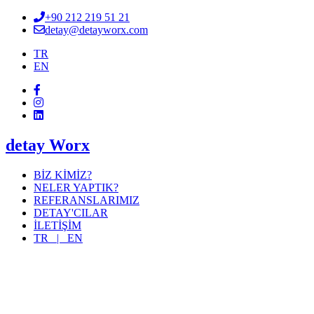
+90 212 219 51 21
detay@detayworx.com
TR
EN
detay Worx
BİZ KİMİZ?
NELER YAPTIK?
REFERANSLARIMIZ
DETAY'CILAR
İLETİŞİM
TR |
EN