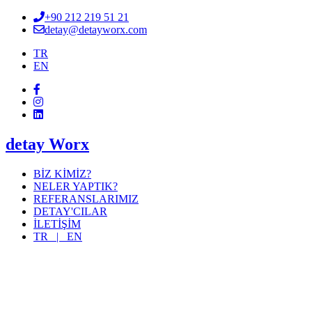
+90 212 219 51 21
detay@detayworx.com
TR
EN
detay Worx
BİZ KİMİZ?
NELER YAPTIK?
REFERANSLARIMIZ
DETAY'CILAR
İLETİŞİM
TR |
EN