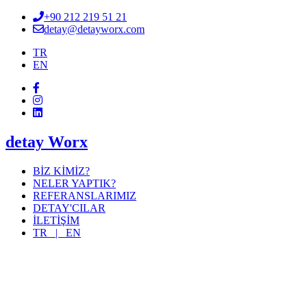
+90 212 219 51 21
detay@detayworx.com
TR
EN
detay Worx
BİZ KİMİZ?
NELER YAPTIK?
REFERANSLARIMIZ
DETAY'CILAR
İLETİŞİM
TR |
EN