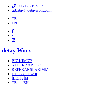
+90 212 219 51 21
detay@detayworx.com
TR
EN
detay Worx
BİZ KİMİZ?
NELER YAPTIK?
REFERANSLARIMIZ
DETAY'CILAR
İLETİŞİM
TR |
EN