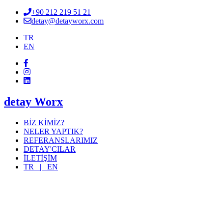
+90 212 219 51 21
detay@detayworx.com
TR
EN
detay Worx
BİZ KİMİZ?
NELER YAPTIK?
REFERANSLARIMIZ
DETAY'CILAR
İLETİŞİM
TR |
EN