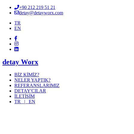
+90 212 219 51 21
detay@detayworx.com
TR
EN
detay Worx
BİZ KİMİZ?
NELER YAPTIK?
REFERANSLARIMIZ
DETAY'CILAR
İLETİŞİM
TR |
EN