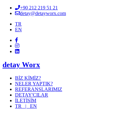
+90 212 219 51 21
detay@detayworx.com
TR
EN
detay Worx
BİZ KİMİZ?
NELER YAPTIK?
REFERANSLARIMIZ
DETAY'CILAR
İLETİŞİM
TR |
EN