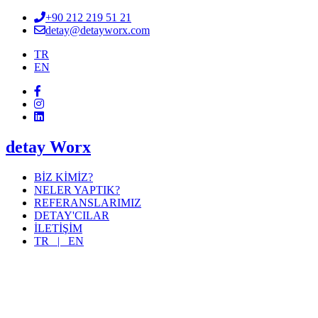
+90 212 219 51 21
detay@detayworx.com
TR
EN
detay Worx
BİZ KİMİZ?
NELER YAPTIK?
REFERANSLARIMIZ
DETAY'CILAR
İLETİŞİM
TR |
EN