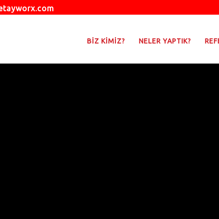
etayworx.com
BİZ KİMİZ?
NELER YAPTIK?
REF