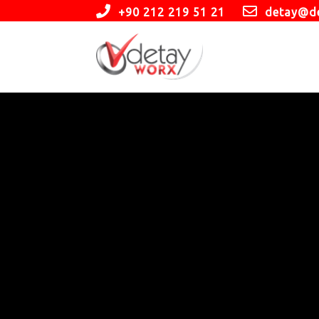
+90 212 219 51 21
detay@d