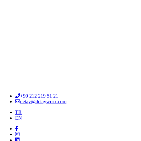
+90 212 219 51 21
detay@detayworx.com
TR
EN